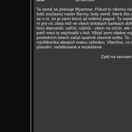
Režie:
Ján Mančuška
Ta země se jmenuje Myanmar. Pokud to nikomu nic n
totiž současný název Barmy, tedy země, která žila dl
se o ní, že je zemí tisíců až miliónů pagod. Ta nejv
ní prý víc zlata než ve všech britských bankách do
tisíci diamantů, safírů, rubínů - všem na očích, al
patří mezi ty nejchudší v Asii. Vždyť zemi vládne vo
posledních letech začal opatrně otevírat světu. To,
návštěvníka alespoň malou výhodou. Všechno, co tu
původní, nefalšované a nezkažené.
Zpět na seznam