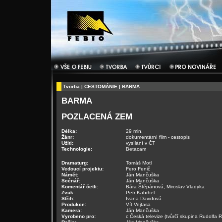
Tvorba
|
CESTOMÁNIE
| BARMA
BARMA
POZLACENÁ ZEM
Délka:
29 min.
Žánr:
dokumentární film - cestopis
Užití:
vysílání v ČT
Technologie:
Betacam
Dramaturg:
Tomáš Motl
Vedoucí projektu:
Fero Fenič
Námět:
Ján Mančuška
Scénář:
Ján Mančuška
Komentář četli:
Bára Štěpánová, Miroslav Vladyka
Zvuk:
Petr Kabrhel
Střih:
Ivana Davidová
Produkce:
Vít Vejtasa
Kamera:
Ján Mančuška
Vyrobeno pro:
c Česká televize (tvůrčí skupina Rudolfa 