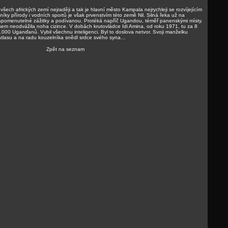
šech afrických zemí nejraději a tak je hlavní město Kampala nejrychleji se rozvíjejícím
níky přírody i vodních sportů je však prvenstvím této země Nil. Silná řeka už na
zapomenutelné zážitky a podívanou. Protéká napříč Ugandou, téměř panenskými místy.
sem neodvážila noha cizince. V dobách krutovládce Idi Amina, od roku 1971, tu za 8
00.000 Uganďanů. Vybil všechnu inteligenci. Byl to doslova netvor. Svoji manželku
atlasu a na radu kouzelníka snědl srdce svého syna…
Zpět na seznam