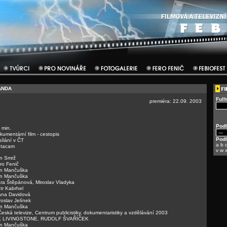
ANDA
Full
premiéra: 22.09. 2003
Podl
 min.
kumentární film - cestopis
Pod
sílání v ČT
a
b
tacam
v
w
n Smrž
ro Fenič
n Mančuška
n Mančuška
ra Štěpánová, Miroslav Vladyka
tr Kabrhel
ana Davidová
roslav Jelínek
n Mančuška
Česká televize, Centrum publicistiky, dokumentaristiky a vzdělávání 2003
K LIVINGSTONE, RUDOLF ŠVAŘÍČEK
n Mančuška