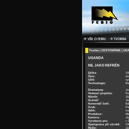
Tvorba
|
CESTOMÁNIE
| UG
UGANDA
NIL JAKO REFRÉN
Délka:
29
Žánr:
do
Užití:
vy
Technologie:
Be
Dramaturg:
Ja
Vedoucí projektu:
Fe
Námět:
Já
Scénář:
Já
Komentář četli:
Bá
Zvuk:
Pe
Střih:
Iv
Produkce:
Mi
Kamera:
Já
Vyrobeno pro:
c 
Spolupráce při výrobě:
C
Režie:
Já