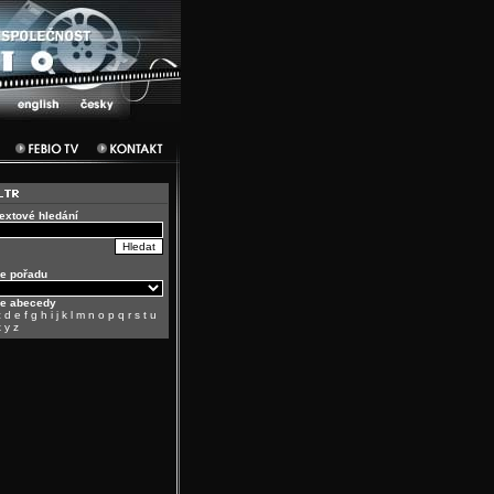
textové hledání
e pořadu
le abecedy
c
d
e
f
g
h
i
j
k
l
m
n
o
p
q
r
s
t
u
x
y
z