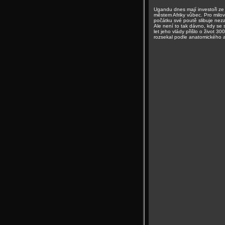
Ugandu dnes mají investoři ze v
městem Afriky vůbec. Pro milov
počátku své poutě slibuje ne
Ale není to tak dávno, kdy se 
let jeho vlády přišlo o život 3
rozsekal podle anatomického 