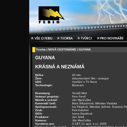
Tvorba
|
NOVÁ CESTOMÁNIE
| GUYANA
GUYANA
KRÁSNÁ A NEZNÁMÁ
Délka:
30 min.
Žánr:
dokumentární film - cestopis
Užití:
Vysílání v TV Nova
Technologie:
Betacam
Dramaturg:
Tomáš Motl
Vedoucí projektu:
Fero Fenič
Námět a scénář:
Ján Mančuška
Komentář četli:
Bára Štěpánová, Miroslav Vladyka
Spolupracovali:
Iva Fléglová, Miroslav Jelínek, Svatava 
Zvuk:
Petr Kabrhel
Střih:
Ivana Davidová
Produkce:
Jan Smrž
Kamera:
Ján Mančuška
Vyrobeno pro:
© CET 21 spol. s r.o. 2005