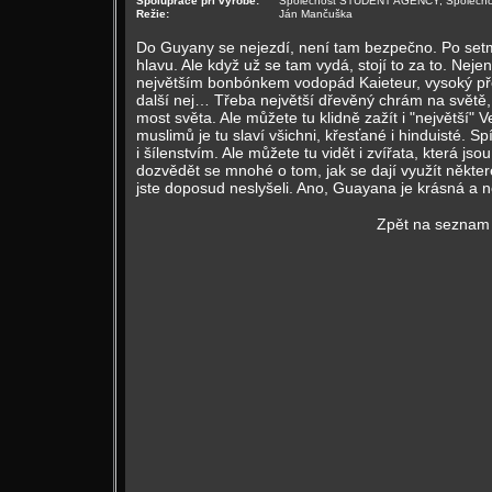
Spolupráce při výrobě:
Společnost STUDENT AGENCY, Společn
Režie:
Ján Mančuška
Do Guyany se nejezdí, není tam bezpečno. Po setměn
hlavu. Ale když už se tam vydá, stojí to za to. Neje
největším bonbónkem vodopád Kaieteur, vysoký přes
další nej… Třeba největší dřevěný chrám na světě,
most světa. Ale můžete tu klidně zažít i "největší"
muslimů je tu slaví všichni, křesťané i hinduisté. S
i šílenstvím. Ale můžete tu vidět i zvířata, která j
dozvědět se mnohé o tom, jak se dají využít některé r
jste doposud neslyšeli. Ano, Guayana je krásná a
Zpět na seznam