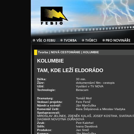
Tvorba
|
NOVÁ CESTOMÁNIE
| KOLUMBIE
KOLUMBIE
TAM, KDE LEŽÍ ELDORÁDO
Délka:
30 min.
Žánr:
dokumentární film - cestopis
Užití:
Vysílání v TV NOVA
Technologie:
Betacam
Dramaturg:
Tomáš Motl
Vedoucí projektu:
Fero Fenič
Námět a scénář:
Ján Mančuška
Komentář četli:
Bára Štěpánová a Miroslav Vladyka
Spolupracovali:
MIROSLAV JELÍNEK, ZDENĚK KALAŠ, JOSEF KOSTIHA, SVATAVA
DAGMAR NOVOTNÁ OUŘADOVÁ
Zvuk:
Petr Kabrhel
Střih:
Ivana Davidová
Produkce:
Jan Smrž
Kamera:
Ján Mančuška