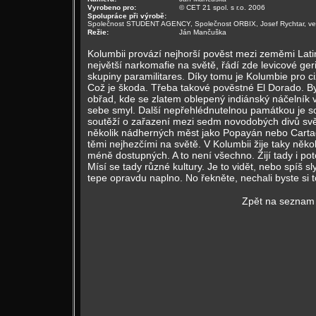
Vyrobeno pro:
© CET 21 spol. s r.o. 2006
Spolupráce při výrobě:
Společnost STUDENT AGENCY, Společnost ORBIX, Josef Rychtar, ve
Režie:
Ján Mančuška
Kolumbii provází nejhorší pověst mezi zeměmi Lati
největší narkomafie na světě, řádí zde levicové ger
skupiny paramilitares. Díky tomu je Kolumbie pro 
Což je škoda. Třeba takové pověstné El Dorado. By
obřad, kde se zlatem oblepený indiánský náčelník v
sebe smyl. Další nepřehlédnutelnou památkou je sol
soutěží o zařazení mezi sedm novodobých divů svě
několik nádherných měst jako Popayán nebo Carta
těmi nejhezčími na světě. V Kolumbii žije taky něk
méně dostupných. A to není všechno. Žijí tady i po
Mísí se tady různé kultury. Je to vidět, nebo spíš sl
tepe opravdu naplno. No řekněte, nechali byste si t
Zpět na seznam