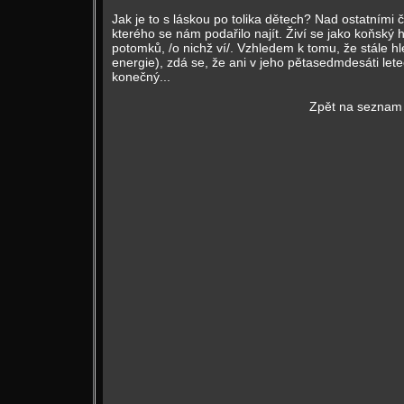
Jak je to s láskou po tolika dětech? Nad ostatními
kterého se nám podařilo najít. Živí se jako koňský 
potomků, /o nichž ví/. Vzhledem k tomu, že stále h
energie), zdá se, že ani v jeho pětasedmdesáti let
konečný...
Zpět na seznam