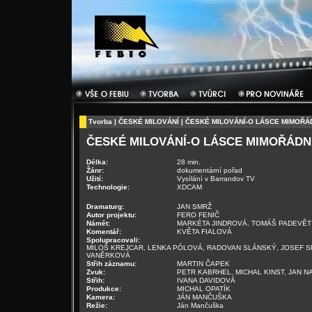
Tvorba
|
ČESKÉ MILOVÁNÍ
| ČESKÉ MILOVÁNÍ-O LÁSCE MIMOŘ
ČESKÉ MILOVÁNÍ-O LÁSCE MIMOŘÁD
Délka:
28 min.
Žánr:
dokumentární pořad
Užití:
Vysílání v Barrandov TV
Technologie:
XDCAM
Dramaturg:
JAN SMRŽ
Autor projektu:
FERO FENIČ
Námět:
MARKÉTA JINDROVÁ, TOMÁŠ PADEVĚT
Komentář:
KVĚTA FIALOVÁ
Spolupracovali:
MILOŠ KREJCAR, LENKA PÓLOVÁ, RADOVAN SLÁNSKÝ, JOSEF S
VANĚRKOVÁ
Střih záznamu:
MARTIN ČAPEK
Zvuk:
PETR KABRHEL, MICHAL KINST, JAN N
Střih:
IVANA DAVIDOVÁ
Produkce:
MICHAL OPATÍK
Kamera:
JÁN MANČUŠKA
Režie:
Ján Mančuška