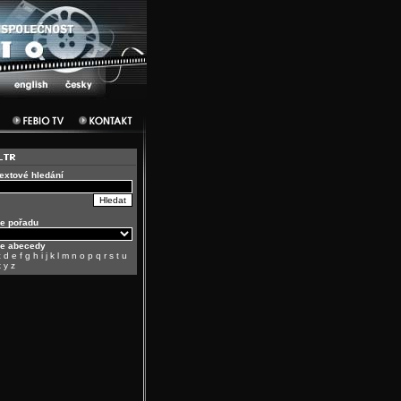
textové hledání
e pořadu
le abecedy
c
d
e
f
g
h
i
j
k
l
m
n
o
p
q
r
s
t
u
x
y
z