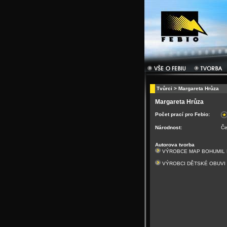
Tvůrci
> Margareta Hrůza
Margareta Hrůza
Počet prací pro Febio:
Národnost:
Če
Autorova tvorba
VÝROBCE MAP BOHUMIL 
VÝROBCI DĚTSKÉ OBUVI