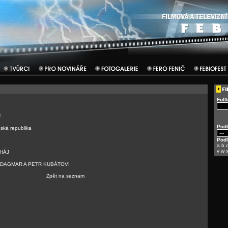
Full
Podl
ská republika
Pod
a
b
v
w
HÁJ
 DAGMAR A PETR KUBÁTOVI
Zpět na seznam