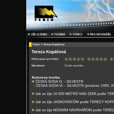
Tvůrci
> Tereza Kopáčová
Tereza Kopáčová
Počet prací pro Febio:
Národnost:
Česká republika
Autorova tvorba
ČESKÁ SODA VI. - SILVESTR
- ČESKÁ SODA VI. - SILVESTR (prosinec 1993, 2
Jak se žije 10.000 METRŮ NAD ZEMÍ podle 
Jak se žije JASNOVIDCŮM podle TEREZY KO
Jak se žije MÓDNÍM NÁVRHÁŘŮM podle TER