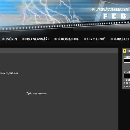
Full
Podl
ská republika
Pod
a
b
v
w
Zpět na seznam