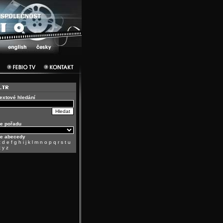
textové hledání
e pořadu
le abecedy
c
d
e
f
g
h
i
j
k
l
m
n
o
p
q
r
s
t
u
x
y
z