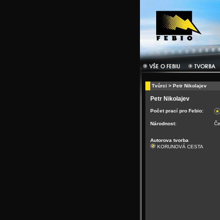
Tvůrci
> Petr Nikolajev
Petr Nikolajev
Počet prací pro Febio:
Národnost:
Če
Autorova tvorba
KORUNOVÁ CESTA