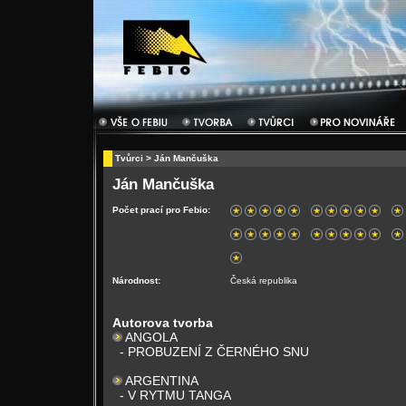
Tvůrci
> Ján Mančuška
Ján Mančuška
Počet prací pro Febio:
Národnost:
Česká republika
Autorova tvorba
ANGOLA
- PROBUZENÍ Z ČERNÉHO SNU
ARGENTINA
- V RYTMU TANGA