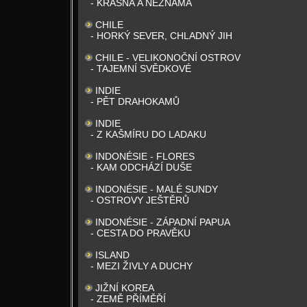
- KRÁSNÁ A NEZNÁMÁ
CHILE
- HORKÝ SEVER, CHLADNÝ JIH
CHILE - VELIKONOČNÍ OSTROV
- TAJEMNÍ SVĚDKOVÉ
INDIE
- PĚT DRAHOKAMŮ
INDIE
- Z KAŠMÍRU DO LADAKU
INDONÉSIE - FLORES
- KAM ODCHÁZÍ DUŠE
INDONÉSIE - MALÉ SUNDY
- OSTROVY JEŠTĚRŮ
INDONÉSIE - ZÁPADNÍ PAPUA
- CESTA DO PRAVĚKU
ISLAND
- MEZI ŽIVLY A DUCHY
JIŽNÍ KOREA
- ZEMĚ PŘÍMĚŘÍ