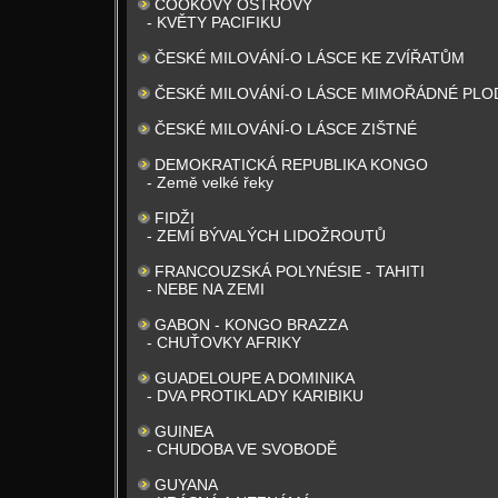
COOKOVY OSTROVY
- KVĚTY PACIFIKU
ČESKÉ MILOVÁNÍ-O LÁSCE KE ZVÍŘATŮM
ČESKÉ MILOVÁNÍ-O LÁSCE MIMOŘÁDNÉ PLO
ČESKÉ MILOVÁNÍ-O LÁSCE ZIŠTNÉ
DEMOKRATICKÁ REPUBLIKA KONGO
- Země velké řeky
FIDŽI
- ZEMÍ BÝVALÝCH LIDOŽROUTŮ
FRANCOUZSKÁ POLYNÉSIE - TAHITI
- NEBE NA ZEMI
GABON - KONGO BRAZZA
- CHUŤOVKY AFRIKY
GUADELOUPE A DOMINIKA
- DVA PROTIKLADY KARIBIKU
GUINEA
- CHUDOBA VE SVOBODĚ
GUYANA