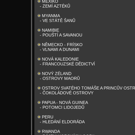
MEXIKO
- ZEMÍ AZTÉKŮ
MYANMA
- VE STÁTĚ ŠANŮ
NAMIBIE
- POUŠTÍ A SAVANOU
NĚMECKO - FRÍSKO
- VLNAMI A DUNAMI
NOVÁ KALEDONIE
- FRANCOUZSKÉ DĚDICTVÍ
NOVÝ ZÉLAND
- OSTROVY MAORŮ
OSTROV SVATÉHO TOMÁŠE A PRINCŮV OST
- ČOKOLÁDOVÉ OSTROVY
PAPUA - NOVÁ GUINEA
- POTOMCI LIDOJEDŮ
PERU
- HLEDÁNÍ ELDORÁDA
RWANDA