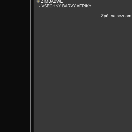
ZIMBABWE
- VŠECHNY BARVY AFRIKY
Zpět na seznam