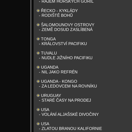
- RÁJEM HORSKÝCH GORIL
ŘECKO - KYKLÁDY
- RODIŠTĚ BOHŮ
ŠALOMOUNOVY OSTROVY
- ZEMĚ DOSUD ZASLÍBENÁ
TONGA
- KRÁLOVSTVÍ PACIFIKU
TUVALU
- NUDLE JIŽNÍHO PACIFIKU
UGANDA
- NIL JAKO REFRÉN
UGANDA - KONGO
- ZA LEDOVCEM NA ROVNÍKU
URUGUAY
- STARÉ ČASY NA PRODEJ
USA
- VOLÁNÍ ALJAŠSKÉ DIVOČINY
USA
- ZLATOU BRANOU KALIFORNIE