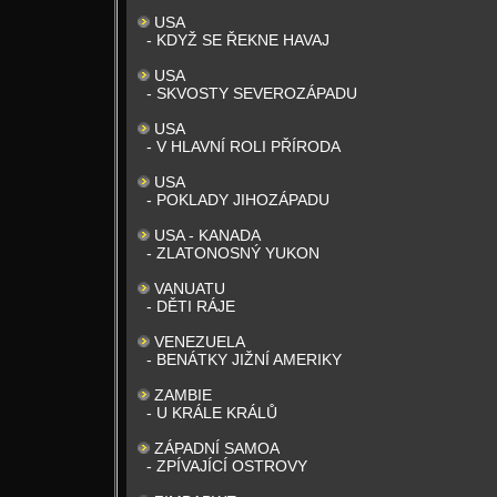
USA
- KDYŽ SE ŘEKNE HAVAJ
USA
- SKVOSTY SEVEROZÁPADU
USA
- V HLAVNÍ ROLI PŘÍRODA
USA
- POKLADY JIHOZÁPADU
USA - KANADA
- ZLATONOSNÝ YUKON
VANUATU
- DĚTI RÁJE
VENEZUELA
- BENÁTKY JIŽNÍ AMERIKY
ZAMBIE
- U KRÁLE KRÁLŮ
ZÁPADNÍ SAMOA
- ZPÍVAJÍCÍ OSTROVY